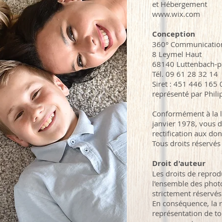
et Hébergement
www.wix.com
Conception
360° Communicatio
8 Leymel Haut
68140 Luttenbach-p
Tél. 09 61 28 32 14
Siret : 451 446 165
représenté par Phil
Conformément à la lo
janvier 1978, vous d
rectification aux do
Tous droits réservés
Droit d'auteur
Les droits de reprod
l'ensemble des photo
strictement réservés
En conséquence, la r
représentation de tou