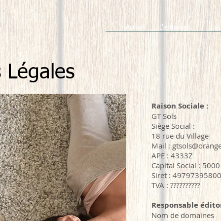
Accueil
L'entreprise
Les
 Légales
Raison Sociale :
GT Sols
Siège Social :
18 rue du Village
Mail : gtsols@orange
APE : 4333Z
Capital Social : 500
Siret : 4979739580
TVA : ??????????
Responsable éditor
Nom de domaines