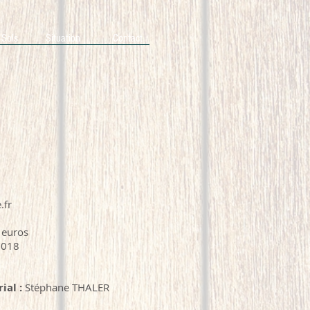
 Sols
Situation
Contact
.fr
0 euros
0018
ial :
Stéphane THALER